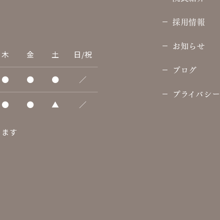
採用情報
お知らせ
木
金
土
日/祝
ブログ
●
●
●
／
プライバシ
●
●
▲
／
ります