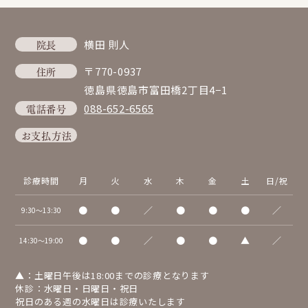
院長
横田 則人
住所
〒770-0937
徳島県徳島市富田橋2丁目4−1
電話番号
088-652-6565
お支払方法
診療時間
月
火
水
木
金
土
日/祝
●
●
／
●
●
●
／
9:30～13:30
●
●
／
●
●
▲
／
14:30～19:00
▲：土曜日午後は18:00までの診療となります
休診：水曜日・日曜日・祝日
祝日のある週の水曜日は診療いたします