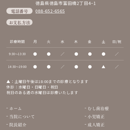
徳島県徳島市富田橋2丁目4−1
電話番号
088-652-6565
お支払方法
診療時間
月
火
水
木
金
土
日/祝
●
●
／
●
●
●
／
9:30～13:30
●
●
／
●
●
▲
／
14:30～19:00
▲：土曜日午後は18:00までの診療となります
休診：水曜日・日曜日・祝日
祝日のある週の水曜日は診療いたします
ホーム
むし歯治療
当院について
小児矯正
院長紹介
成人矯正