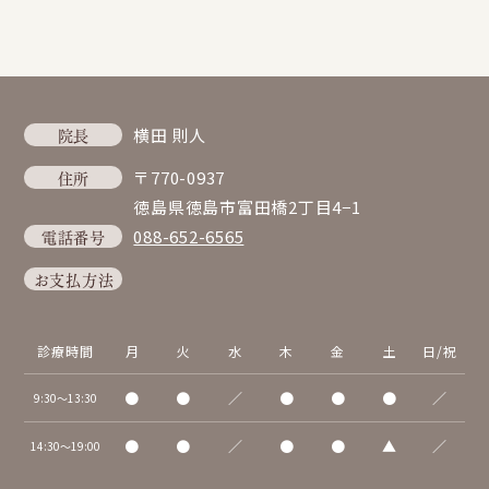
院長
横田 則人
住所
〒770-0937
徳島県徳島市富田橋2丁目4−1
電話番号
088-652-6565
お支払方法
診療時間
月
火
水
木
金
土
日/祝
●
●
／
●
●
●
／
9:30～13:30
●
●
／
●
●
▲
／
14:30～19:00