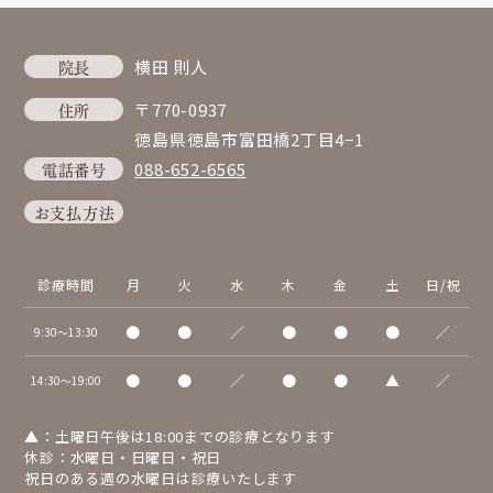
院長
横田 則人
住所
〒770-0937
徳島県徳島市富田橋2丁目4−1
電話番号
088-652-6565
お支払方法
診療時間
月
火
水
木
金
土
日/祝
●
●
／
●
●
●
／
9:30～13:30
●
●
／
●
●
▲
／
14:30～19:00
▲：土曜日午後は18:00までの診療となります
休診：水曜日・日曜日・祝日
祝日のある週の水曜日は診療いたします