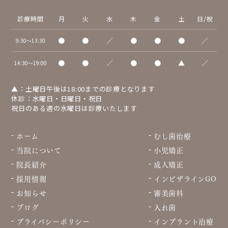
診療時間
月
火
水
木
金
土
日/祝
●
●
／
●
●
●
／
9:30～13:30
●
●
／
●
●
▲
／
14:30～19:00
▲：土曜日午後は18:00までの診療となります
休診：水曜日・日曜日・祝日
祝日のある週の水曜日は診療いたします
ホーム
むし歯治療
当院について
小児矯正
院長紹介
成人矯正
採用情報
インビザラインGO
お知らせ
審美歯科
ブログ
入れ歯
プライバシーポリシー
インプラント治療