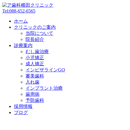
Tel:
088-652-6565
ホーム
クリニックのご案内
当院について
院長紹介
診療案内
むし歯治療
小児矯正
成人矯正
インビザラインGO
審美歯科
入れ歯
インプラント治療
歯周病
予防歯科
採用情報
ブログ