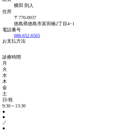
横田 則人
住所
〒770-0937
徳島県徳島市富田橋2丁目4−1
電話番号
088-652-6565
お支払方法
診療時間
月
火
水
木
金
土
日/祝
9:30～13:30
●
●
／
●